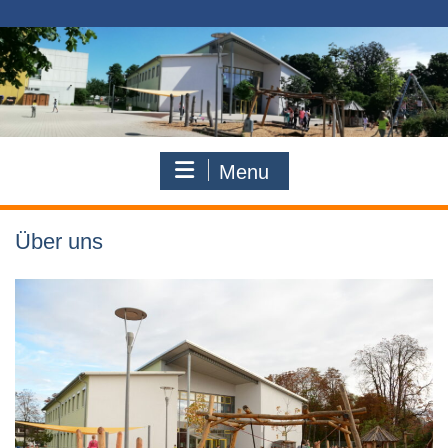
Skip
to
content
Menu
Über uns